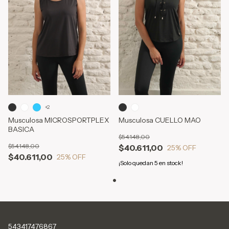
+2
Musculosa CUELLO MAO
Musculosa MICROSPORTPLEX
BASICA
$54.148,00
$54.148,00
$40.611,00
25
% OFF
$40.611,00
25
% OFF
¡Solo quedan
5
en stock!
543417476867