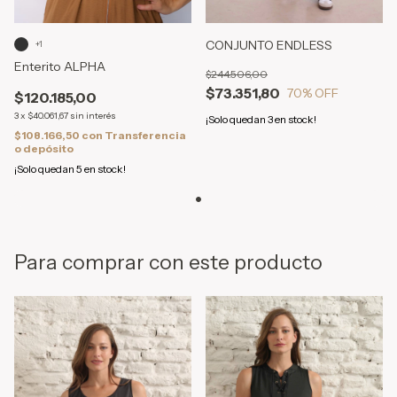
CONJUNTO ENDLESS
+1
Enterito ALPHA
$244.506,00
$73.351,80
70
% OFF
$120.185,00
3
x
$40.061,67
sin interés
¡Solo quedan
3
en stock!
$108.166,50
con
Transferencia
o depósito
¡Solo quedan
5
en stock!
Para comprar con este producto