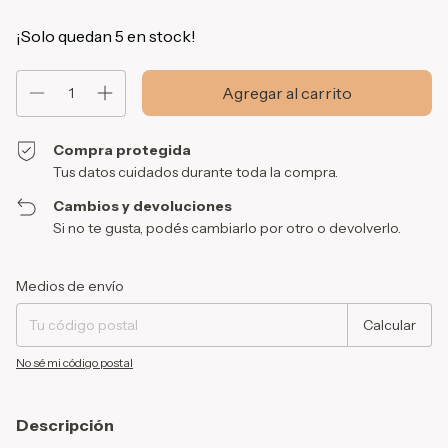
¡Solo quedan
5
en stock!
Compra protegida
Tus datos cuidados durante toda la compra.
Cambios y devoluciones
Si no te gusta, podés cambiarlo por otro o devolverlo.
Entregas para el CP:
Cambiar CP
Medios de envío
Calcular
No sé mi código postal
Descripción