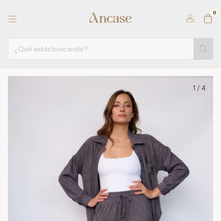
0
1
/
4