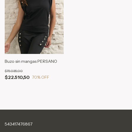
Buzo sin mangas PERSANO
$75.035,00
$22.510,50
70
% OFF
543417476867