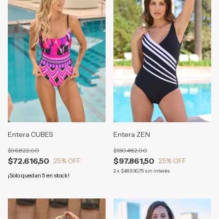
Entera CUBES
Entera ZEN
$96.822,00
$130.482,00
$72.616,50
$97.861,50
25
% OFF
25
% OFF
2
x
$48.930,75
sin interés
¡Solo quedan
5
en stock!