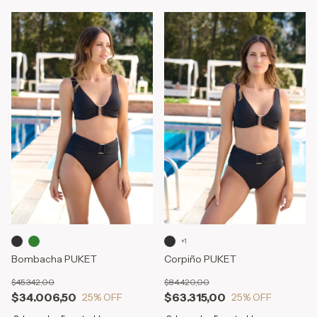
+1
Bombacha PUKET
Corpiño PUKET
$45.342,00
$84.420,00
$34.006,50
$63.315,00
25
% OFF
25
% OFF