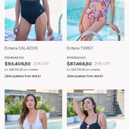
Entera CALADOS
Entera TWIST
$124.542,00
$116.622,00
$93.406,50
$87.466,50
25
% OFF
25
% OFF
2
x
$46.703,25
sin interés
2
x
$43.733,25
sin interés
¡Solo quedan
5
en stock!
¡Solo quedan
5
en stock!