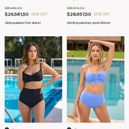
$35.442,00
$38.610,00
$26.581,50
$28.957,50
25
% OFF
25
% OFF
¡Solo quedan
5
en stock!
¡No te lo pierdas, es el último!