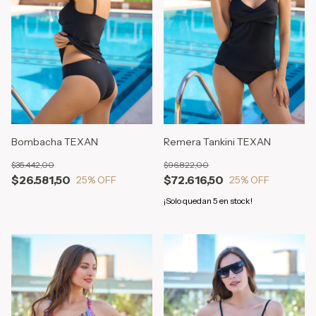
Bombacha TEXAN
Remera Tankini TEXAN
$35.442,00
$96.822,00
$26.581,50
$72.616,50
25
% OFF
25
% OFF
¡Solo quedan
5
en stock!