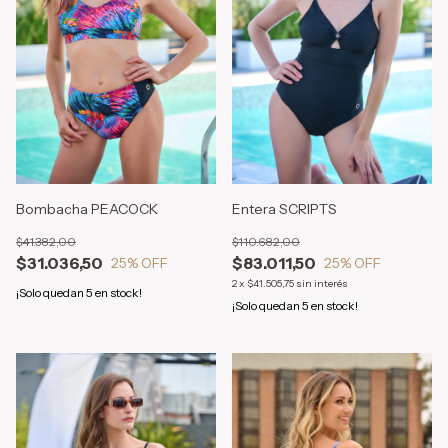
Bombacha PEACOCK
Entera SCRIPTS
$41.382,00
$110.682,00
$31.036,50
$83.011,50
25
% OFF
25
% OFF
2
x
$41.505,75
sin interés
¡Solo quedan
5
en stock!
¡Solo quedan
5
en stock!