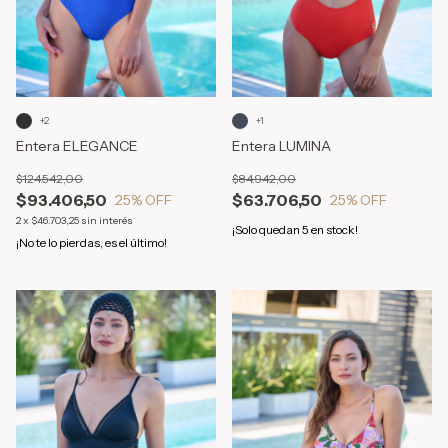
+2
+1
Entera ELEGANCE
Entera LUMINA
$124.542,00
$84.942,00
$93.406,50
$63.706,50
25
% OFF
25
% OFF
2
x
$46.703,25
sin interés
¡Solo quedan
5
en stock!
¡No te lo pierdas, es el último!