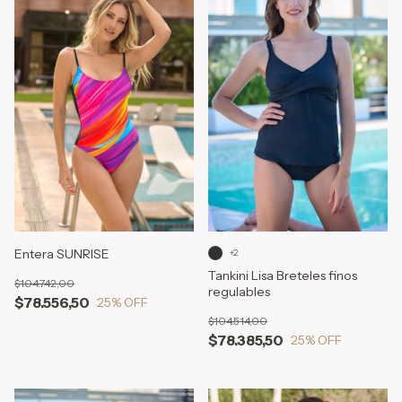
Entera SUNRISE
+2
Tankini Lisa Breteles finos
$104.742,00
regulables
$78.556,50
25
% OFF
$104.514,00
$78.385,50
25
% OFF