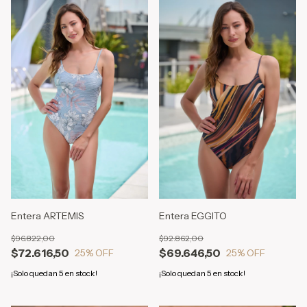
Entera ARTEMIS
Entera EGGITO
$96.822,00
$92.862,00
$72.616,50
$69.646,50
25
% OFF
25
% OFF
¡Solo quedan
5
en stock!
¡Solo quedan
5
en stock!