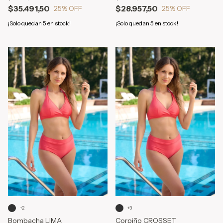
$35.491,50
$28.957,50
25
% OFF
25
% OFF
¡Solo quedan
5
en stock!
¡Solo quedan
5
en stock!
+2
+3
Bombacha LIMA
Corpiño CROSSET