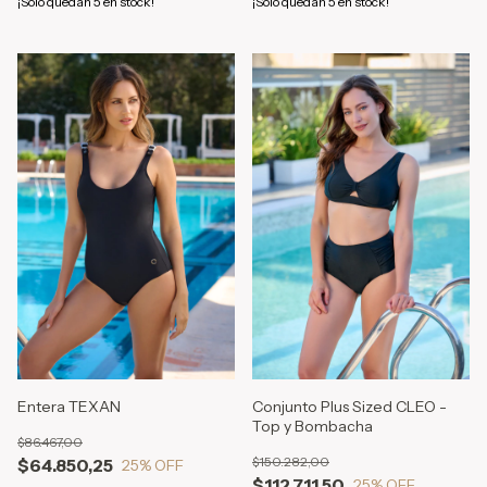
¡Solo quedan
5
en stock!
¡Solo quedan
5
en stock!
Conjunto Plus Sized CLEO -
Entera TEXAN
Top y Bombacha
$86.467,00
$150.282,00
$64.850,25
25
% OFF
$112.711,50
25
% OFF