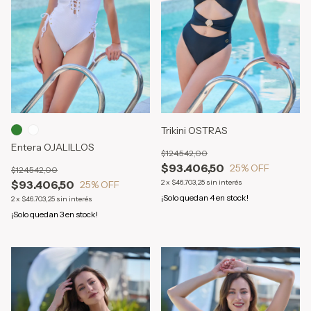
Trikini OSTRAS
Entera OJALILLOS
$124.542,00
$93.406,50
25
% OFF
$124.542,00
$93.406,50
2
x
$46.703,25
sin interés
25
% OFF
¡Solo quedan
4
en stock!
2
x
$46.703,25
sin interés
¡Solo quedan
3
en stock!