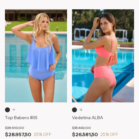
+1
+2
Top Babero IRIS
Vedetina ALBA
$38.610,00
$35.442,00
$28.957,50
$26.581,50
25
% OFF
25
% OFF