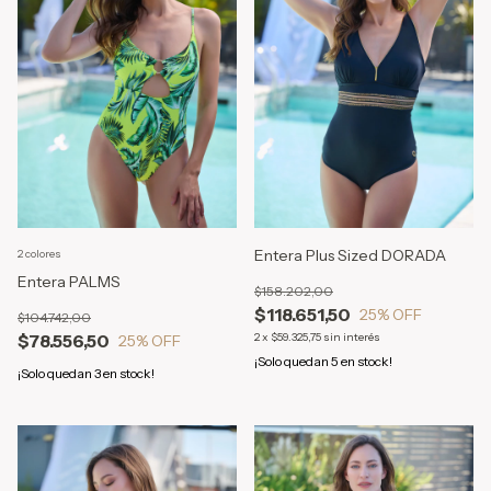
Entera Plus Sized DORADA
2 colores
Entera PALMS
$158.202,00
$118.651,50
25
% OFF
$104.742,00
$78.556,50
2
x
$59.325,75
sin interés
25
% OFF
¡Solo quedan
5
en stock!
¡Solo quedan
3
en stock!