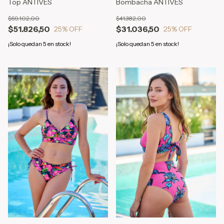
Top ANTIVES
Bombacha ANTIVES
$69.102,00
$41.382,00
$51.826,50
$31.036,50
25
% OFF
25
% OFF
¡Solo quedan
5
en stock!
¡Solo quedan
5
en stock!