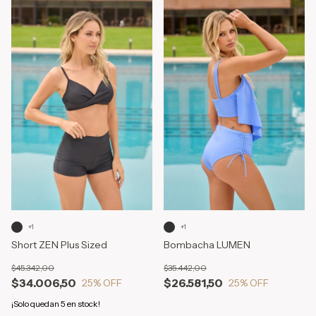
+1
+1
Short ZEN Plus Sized
Bombacha LUMEN
$45.342,00
$35.442,00
$34.006,50
$26.581,50
25
% OFF
25
% OFF
¡Solo quedan
5
en stock!