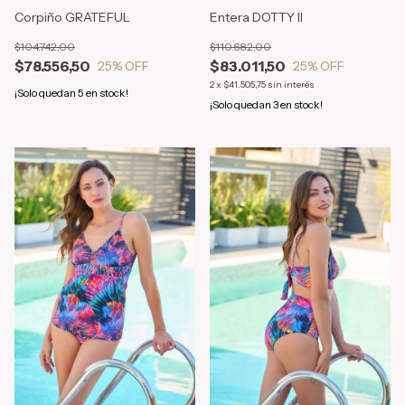
Corpiño GRATEFUL
Entera DOTTY II
$104.742,00
$110.682,00
$78.556,50
$83.011,50
25
% OFF
25
% OFF
2
x
$41.505,75
sin interés
¡Solo quedan
5
en stock!
¡Solo quedan
3
en stock!