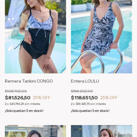
Remera Tankini CONGO
Entera LOULU
$108.702,00
$158.202,00
$81.526,50
$118.651,50
25
% OFF
25
% OFF
2
x
$40.763,25
sin interés
2
x
$59.325,75
sin interés
¡Solo quedan
5
en stock!
¡Solo quedan
5
en stock!