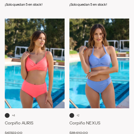
¡Solo quedan
5
en stock!
¡Solo quedan
5
en stock!
+4
+2
Corpiño AURIS
Corpiño NEXUS
$47.322,00
$38.610,00