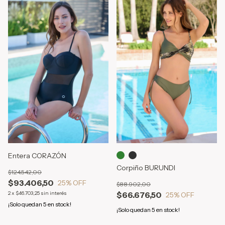
Entera CORAZÓN
Corpiño BURUNDI
$124.542,00
$93.406,50
25
% OFF
$88.902,00
2
x
$46.703,25
sin interés
$66.676,50
25
% OFF
¡Solo quedan
5
en stock!
¡Solo quedan
5
en stock!