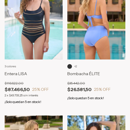
3 colores
+2
Entera LISA
Bombacha ÉLITE
$116.622,00
$35.442,00
$87.466,50
$26.581,50
25
% OFF
25
% OFF
2
x
$43.733,25
sin interés
¡Solo quedan
5
en stock!
¡Solo quedan
5
en stock!