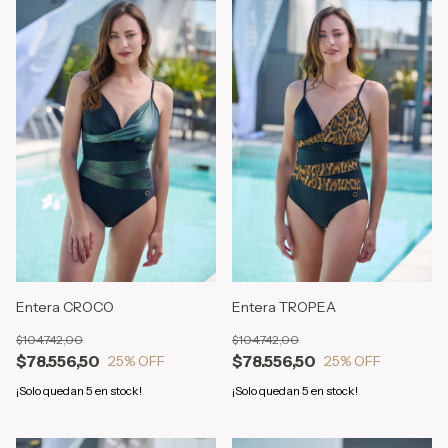
Entera CROCO
Entera TROPEA
$104.742,00
$104.742,00
$78.556,50
$78.556,50
25
% OFF
25
% OFF
¡Solo quedan
5
en stock!
¡Solo quedan
5
en stock!