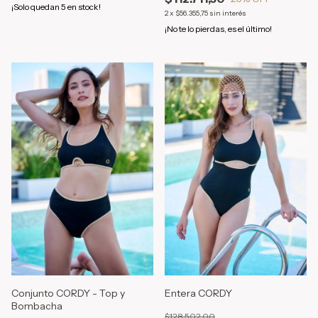
¡Solo quedan
5
en stock!
2
x
$56.355,75
sin interés
¡No te lo pierdas, es el último!
Conjunto CORDY - Top y
Entera CORDY
Bombacha
$128.502,00