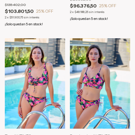
$138.402,00
$96.376,50
25
% OFF
$103.801,50
25
% OFF
2
x
$48.188,25
sin interés
2
x
$51.900,75
sin interés
¡Solo quedan
5
en stock!
¡Solo quedan
5
en stock!