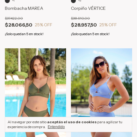
+1
+3
Bombacha MAREA
Corpiño VÉRTICE
$37.422,00
$38.610,00
$28.066,50
$28.957,50
25
% OFF
25
% OFF
¡Solo quedan
5
en stock!
¡Solo quedan
5
en stock!
Al navegar por este sitio
aceptás el uso de cookies
para agilizar tu
experiencia de compra.
Entendido