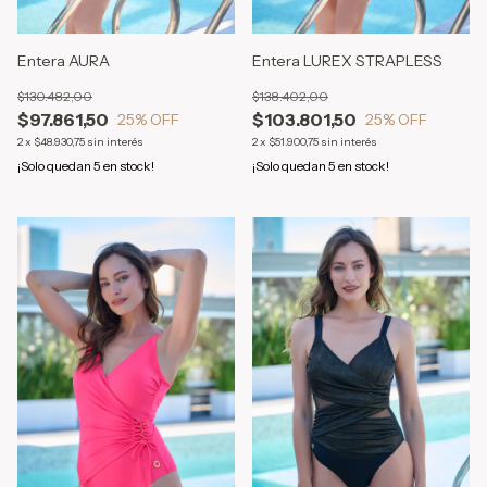
Entera AURA
Entera LUREX STRAPLESS
$130.482,00
$138.402,00
$97.861,50
$103.801,50
25
% OFF
25
% OFF
2
x
$48.930,75
sin interés
2
x
$51.900,75
sin interés
¡Solo quedan
5
en stock!
¡Solo quedan
5
en stock!