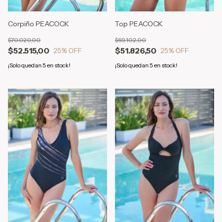
Corpiño PEACOCK
Top PEACOCK
$70.020,00
$69.102,00
$52.515,00
$51.826,50
25
% OFF
25
% OFF
¡Solo quedan
5
en stock!
¡Solo quedan
5
en stock!