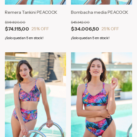
Remera Tankini PEACOCK
Bombacha media PEACOCK
$98.820,00
$45.342,00
$74.115,00
$34.006,50
25
% OFF
25
% OFF
¡Solo quedan
5
en stock!
¡Solo quedan
5
en stock!