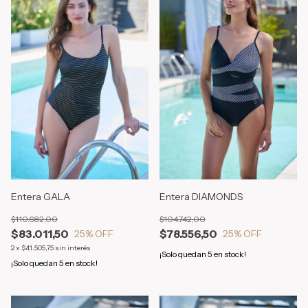
Entera GALA
Entera DIAMONDS
$110.682,00
$104.742,00
$83.011,50
$78.556,50
25
% OFF
25
% OFF
2
x
$41.505,75
sin interés
¡Solo quedan
5
en stock!
¡Solo quedan
5
en stock!