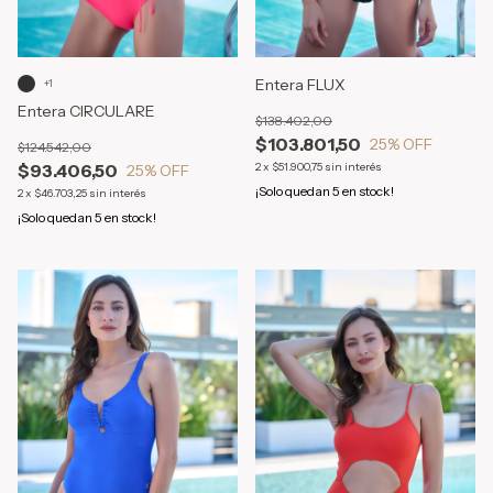
Entera FLUX
+1
Entera CIRCULARE
$138.402,00
$103.801,50
25
% OFF
$124.542,00
$93.406,50
2
x
$51.900,75
sin interés
25
% OFF
¡Solo quedan
5
en stock!
2
x
$46.703,25
sin interés
¡Solo quedan
5
en stock!