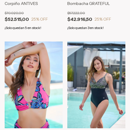
Corpiño ANTIVES
Bombacha GRATEFUL
$70.020,00
$57.222,00
$52.515,00
$42.916,50
25
% OFF
25
% OFF
¡Solo quedan
5
en stock!
¡Solo quedan
3
en stock!