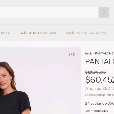
TACTO
GUÍA DE TALLES ANCASE
POLÍTICA DE DEVOLUCIÓN
Inicio
>
PANTALONE
1
/
2
PANTAL
$120.905,00
$60.45
Ahorrás:
$60.4
El descuento puede m
24
cuotas de
$5.
Ver más detalles