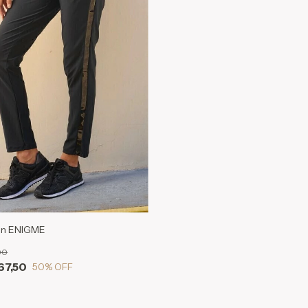
on ENIGME
00
67,50
50
% OFF