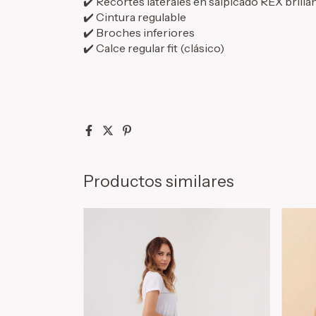
✔️ Recortes laterales en salpicado REX brilla
✔️ Cintura regulable
✔️ Broches inferiores
✔️ Calce regular fit (clásico)
Productos similares