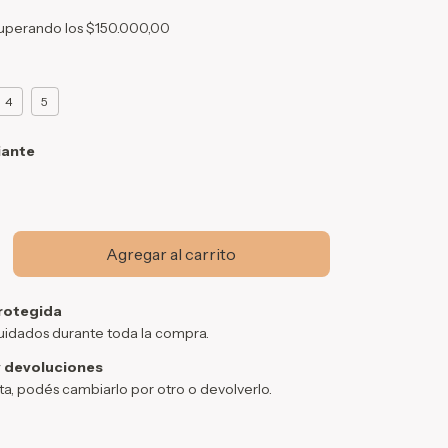
uperando los
$150.000,00
4
5
iante
rotegida
uidados durante toda la compra.
 devoluciones
sta, podés cambiarlo por otro o devolverlo.
Cambiar CP