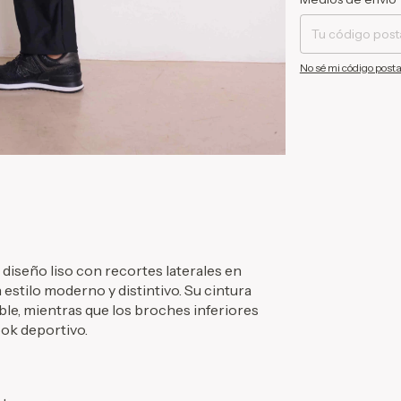
No sé mi código posta
seño liso con recortes laterales en
estilo moderno y distintivo. Su cintura
le, mientras que los broches inferiores
ook deportivo.