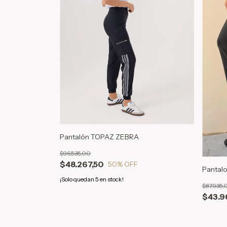
Pantalón TOPAZ ZEBRA
$96.535,00
$48.267,50
50
% OFF
Pantal
¡Solo quedan
5
en stock!
$87.935,
$43.9