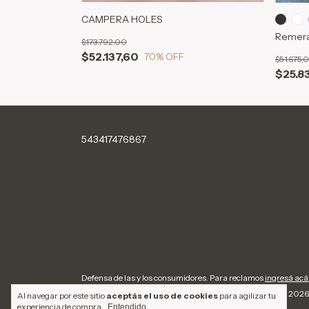
CAMPERA HOLES
Remer
$173.792,00
$52.137,60
70
% OFF
$51.675,
$25.8
543417476867
Defensa de las y los consumidores. Para reclamos
ingresá acá
Copyright Ancase Wear - 2026. 
Al navegar por este sitio
aceptás el uso de cookies
para agilizar tu
experiencia de compra.
Entendido