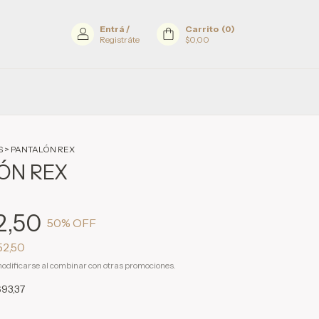
Entrá
/
Carrito
(
0
)
Registráte
$0,00
S
>
PANTALÓN REX
ÓN REX
2,50
50
% OFF
52,50
odificarse al combinar con otras promociones.
693,37