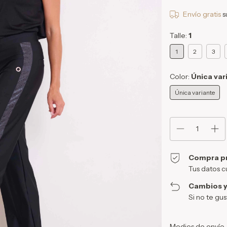
Envío gratis
s
Talle:
1
1
2
3
Color:
Única var
Única variante
Compra p
Tus datos c
Cambios y
Si no te gu
Entregas para el CP:
Medios de envío