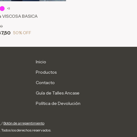
+3
a VISCOSA BASICA
00
37,50
50
% OFF
Inicio
Productos
Contacto
Guía de Talles Ancase
Política de Devolución
.
/
Botón de arrepentimiento
Todos los derechos reservados.