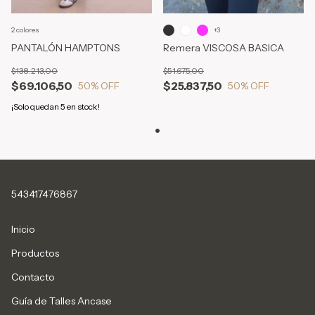
2 colores
+3
PANTALÓN HAMPTONS
Remera VISCOSA BASICA
$138.213,00
$51.675,00
$69.106,50
$25.837,50
50
% OFF
50
% OFF
¡Solo quedan
5
en stock!
543417476867
Inicio
Productos
Contacto
Guía de Talles Ancase