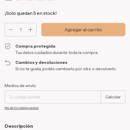
¡Solo quedan
5
en stock!
Compra protegida
Tus datos cuidados durante toda la compra.
Cambios y devoluciones
Si no te gusta, podés cambiarlo por otro o devolverlo.
Entregas para el CP:
Cambiar CP
Medios de envío
Calcular
No sé mi código postal
Descripción