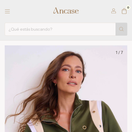
0
1
/
7