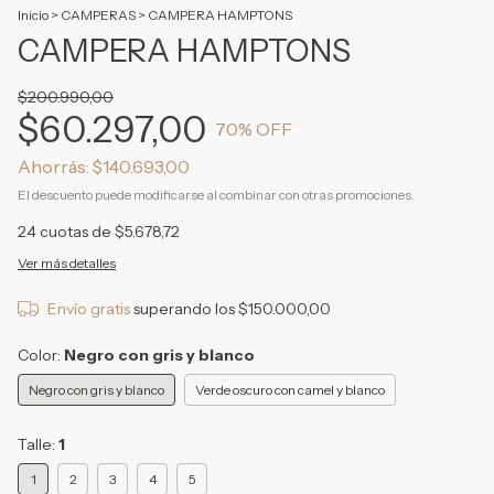
Inicio
>
CAMPERAS
>
CAMPERA HAMPTONS
CAMPERA HAMPTONS
$200.990,00
$60.297,00
70
% OFF
Ahorrás:
$140.693,00
El descuento puede modificarse al combinar con otras promociones.
24
cuotas de
$5.678,72
Ver más detalles
Envío gratis
superando los
$150.000,00
Color:
Negro con gris y blanco
Negro con gris y blanco
Verde oscuro con camel y blanco
Talle:
1
1
2
3
4
5