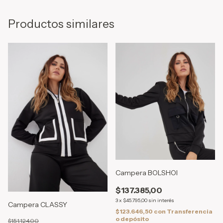
Productos similares
Campera BOLSHOI
$137.385,00
3
x
$45.795,00
sin interés
Campera CLASSY
$123.646,50
con
Transferencia
o depósito
$151.124,00