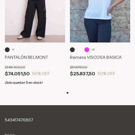
+1
+3
PANTALÓN BELMONT
Remera VISCOSA BASICA
$148.103,00
$51.675,00
$74.051,50
$25.837,50
50
% OFF
50
% OFF
¡Solo quedan
5
en stock!
543417476867
Inicio