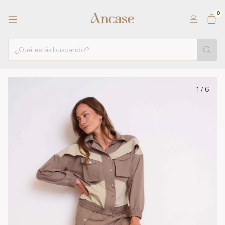
0
1
/
6