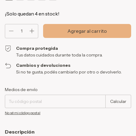
¡Solo quedan
4
en stock!
Compra protegida
Tus datos cuidados durante toda la compra.
Cambios y devoluciones
Si no te gusta, podés cambiarlo por otro o devolverlo.
Entregas para el CP:
Cambiar CP
Medios de envío
Calcular
No sé mi código postal
Descripción