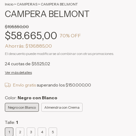
Inicio
>
CAMPERAS
>
CAMPERA BELMONT
CAMPERA BELMONT
$195.550,00
$58.665,00
70
% OFF
Ahorrás:
$136.885,00
El descuento puede modificarse al combinar con otras promociones.
24
cuotas de
$5.525,02
Ver más detalles
Envío gratis
superando los
$150.000,00
Color:
Negro con Blanco
Negro con Blanco
Almendra con Crema
Talle:
1
1
2
3
4
5