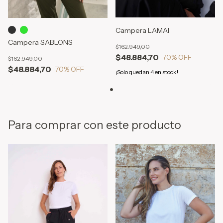
Campera LAMAI
Campera SABLONS
$162.949,00
$48.884,70
70
% OFF
$162.949,00
$48.884,70
70
% OFF
¡Solo quedan
4
en stock!
Para comprar con este producto