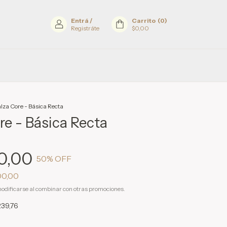
Entrá
/
Carrito
(
0
)
Registráte
$0,00
lza Core - Básica Recta
re - Básica Recta
0,00
50
% OFF
00,00
odificarse al combinar con otras promociones.
239,76