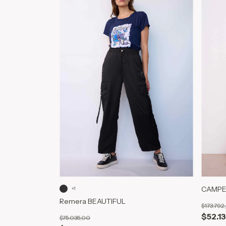
CAMPE
+1
Remera BEAUTIFUL
$173.792
$52.1
$75.035,00