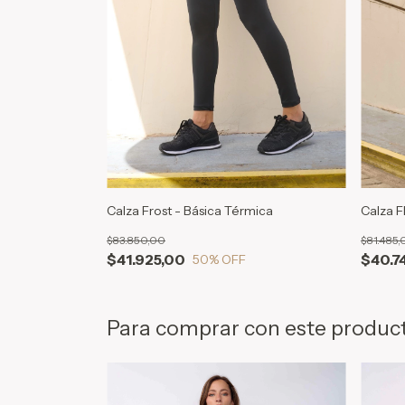
Calza F
Calza Frost - Básica Térmica
$81.485,
$83.850,00
$40.7
$41.925,00
50
% OFF
Para comprar con este produc