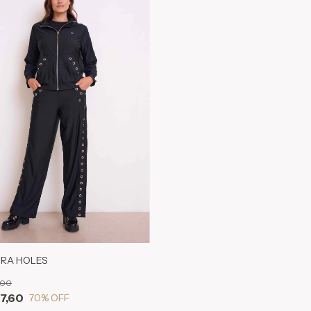
RA HOLES
,00
37,60
70
% OFF