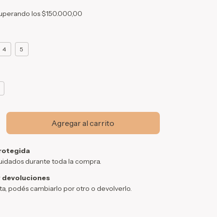
uperando los
$150.000,00
4
5
rotegida
uidados durante toda la compra.
 devoluciones
sta, podés cambiarlo por otro o devolverlo.
Cambiar CP