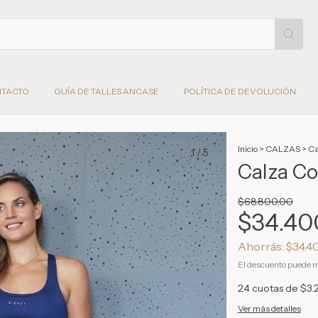
TACTO
GUÍA DE TALLES ANCASE
POLÍTICA DE DEVOLUCIÓN
Inicio
>
CALZAS
>
Ca
1
/
5
Calza Co
$68.800,00
$34.40
Ahorrás:
$34.4
El descuento puede m
24
cuotas de
$3.
Ver más detalles