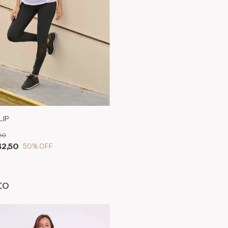
LIP
00
42,50
50
% OFF
to