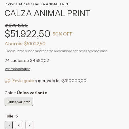
Inicio
>
CALZAS
>
CALZA ANIMAL PRINT
CALZA ANIMAL PRINT
$103.845,00
$51.922,50
50
% OFF
Ahorrás:
$51.922,50
El descuento puede modificarse al combinar con otras promociones.
24
cuotas de
$4.890,02
Ver más detalles
Envío gratis
superando los
$150.000,00
Color:
Única variante
Única variante
Talle:
5
5
6
7