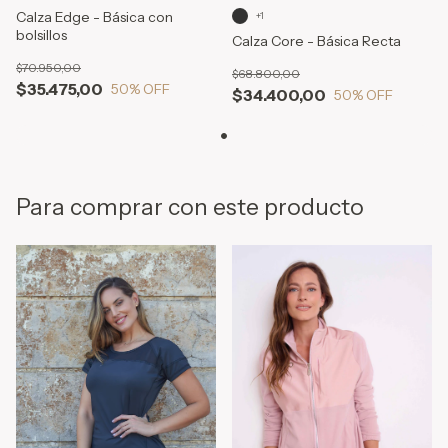
Calza Edge - Básica con
+1
bolsillos
Calza Core - Básica Recta
$70.950,00
$68.800,00
$35.475,00
50
% OFF
$34.400,00
50
% OFF
Para comprar con este producto