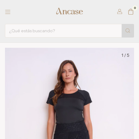
0
1
/
5