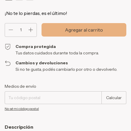
¡No te lo pierdas, es el último!
Compra protegida
Tus datos cuidados durante toda la compra.
Cambios y devoluciones
Si no te gusta, podés cambiarlo por otro o devolverlo.
Entregas para el CP:
Cambiar CP
Medios de envío
Calcular
No sé mi código postal
Descripción