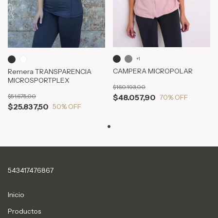
+1
CAMPERA MICROPOLAR
Remera TRANSPARENCIA
MICROSPORTPLEX
$160.193,00
$51.675,00
$48.057,90
70
% OFF
$25.837,50
50
% OFF
543417476867
Inicio
Productos