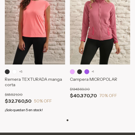
+1
+5
Campera MICROPOLAR
Remera TEXTURADA manga
corta
$134.569,00
$65.521,00
$40.370,70
70
% OFF
$32.760,50
50
% OFF
¡Solo quedan
5
en stock!