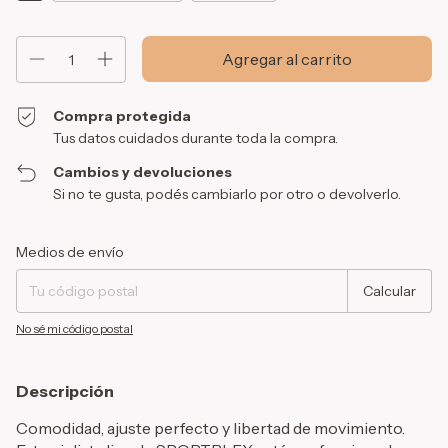
Compra protegida
Tus datos cuidados durante toda la compra.
Cambios y devoluciones
Si no te gusta, podés cambiarlo por otro o devolverlo.
Entregas para el CP:
Cambiar CP
Medios de envío
Calcular
No sé mi código postal
Descripción
Comodidad, ajuste perfecto y libertad de movimiento.