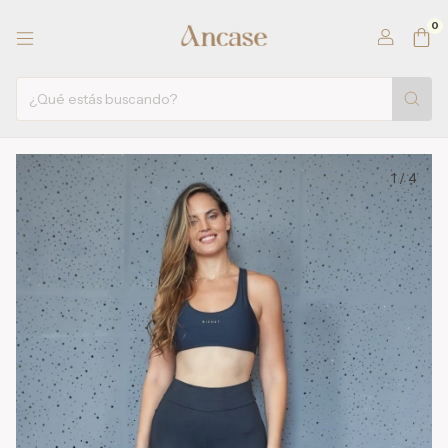
0
1
/
4