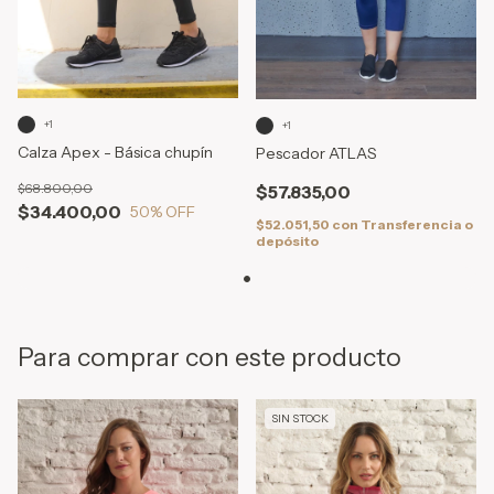
+1
+1
Calza Apex - Básica chupín
Pescador ATLAS
$68.800,00
$57.835,00
$34.400,00
50
% OFF
$52.051,50
con
Transferencia o
depósito
Para comprar con este producto
SIN STOCK