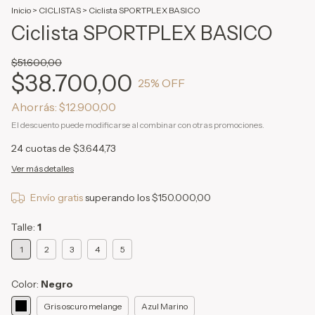
Inicio
>
CICLISTAS
>
Ciclista SPORTPLEX BASICO
Ciclista SPORTPLEX BASICO
$51.600,00
$38.700,00
25
% OFF
Ahorrás:
$12.900,00
El descuento puede modificarse al combinar con otras promociones.
24
cuotas de
$3.644,73
Ver más detalles
Envío gratis
superando los
$150.000,00
Talle:
1
1
2
3
4
5
Color:
Negro
Gris oscuro melange
Azul Marino